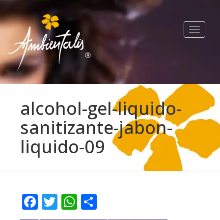
Toggle
navigat
alcohol-gel-liquido-
sanitizante-jabon-
liquido-09
Facebook
Twitter
WhatsApp
Compartir