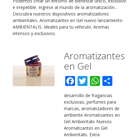
Podemos crear un entorno de bienestar único, exclusivo
e irrepetible. Ingrese al mundo de la aromatización…
Descubra nuestros dispositivos aromatizadores
ambientales. Aromatizantes en Gel nuevo lanzamiento
AMBIENTALIS. Ideales para tu vehiculo. Aromas
intensos y exclusivos.
Aromatizantes
en Gel
Facebook
Twitter
WhatsA
Compa
desarrollo de fragancias
exclusivas, perfumes para
marcas, aromatizadores de
ambiente Aromatizantes en
Gel Ambientalis Nuevos
Aromatizantes en Gel
Ambientalis. Extra