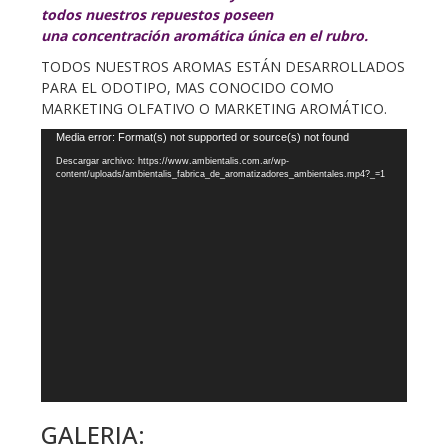
todos nuestros repuestos poseen
una concentración aromática única en el rubro.
TODOS NUESTROS AROMAS ESTÁN DESARROLLADOS
PARA EL ODOTIPO, MAS CONOCIDO COMO
MARKETING OLFATIVO O MARKETING AROMÁTICO.
Reproductor
Media error: Format(s) not supported or source(s) not found
de
Descargar archivo: https://www.ambientalis.com.ar/wp-
content/uploads/ambientalis_fabrica_de_aromatizadores_ambientales.mp4?_=1
vídeo
GALERIA: