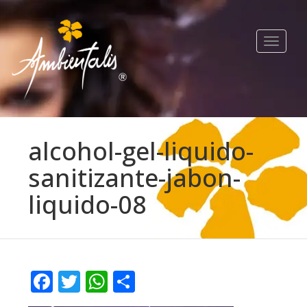
Toggle
navigat
alcohol-gel-liquido-
sanitizante-jabon-
liquido-08
Facebook
Twitter
WhatsApp
Compartir