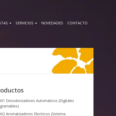
STAS
SERVICIOS
NOVEDADES
CONTACTO
roductos
01 Desodorizadores Automaticos (Digitales
gramables)
02 Aromatizadores Electricos (Sistema