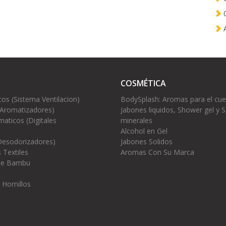
0
A
COSMÉTICA
cos (Sistema Ventilacion)
BodySplash: Aromas para el cu
(Aromatizadores)
Jabones liquidos, Shower gel y S
aticos (Digitales
minerales
Alcohol en Gel
Desodorizadores)
Jabones Solidos
 Textiles
Aromas Con Su Marca
 de Bambu
 Hornillos