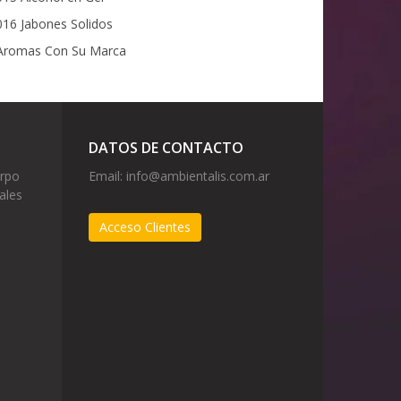
16 Jabones Solidos
romas Con Su Marca
DATOS DE CONTACTO
erpo
Email:
info@ambientalis.com.ar
ales
Acceso Clientes