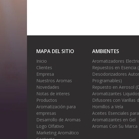
MAPA DEL SITIO
AMBIENTES
Inicio
Aromatizadores Electri
Clientes
Repuestos en Esencia 
Empresa
Desodorizadores Autom
Nuestros Aromas
Programables)
Novedades
Repuesto en Aerosol (
Notas de interes
Aromatizantes Liquidos
Productos
Difusores con Varillas
Aromatización para
Hornillos a Vela
empresas
Aceites Esenciales para
Desarrollo de Aromas
Aromatizantes en Gel
Logo Olfativo
Aromas Con Su Marca
Marketing Aromático