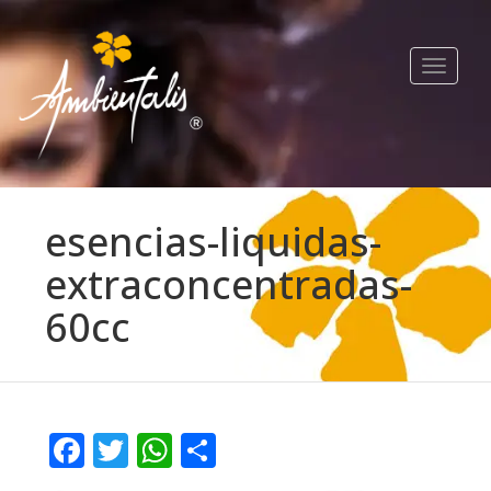
Toggle
navigat
esencias-liquidas-
extraconcentradas-
60cc
Facebook
Twitter
WhatsApp
Compartir