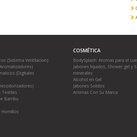
0
A
COSMÉTICA
cos (Sistema Ventilacion)
BodySplash: Aromas para el cu
(Aromatizadores)
Jabones liquidos, Shower gel y S
aticos (Digitales
minerales
Alcohol en Gel
Desodorizadores)
Jabones Solidos
 Textiles
Aromas Con Su Marca
 de Bambu
 Hornillos