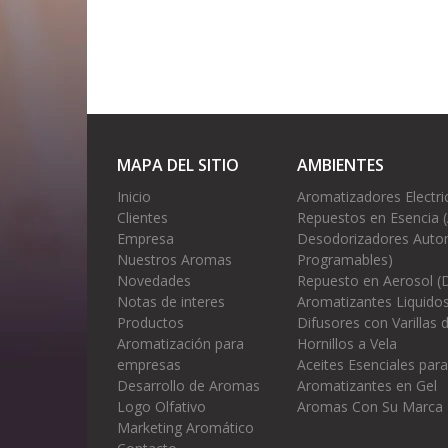
MAPA DEL SITIO
AMBIENTES
Inicio
Aromatizadores Electri
Clientes
Repuestos en Esencia 
Empresa
Desodorizadores Autom
Nuestros Aromas
Programables)
Novedades
Repuesto en Aerosol (
Notas de interes
Aromatizantes Liquidos
Productos
Difusores con Varillas
Aromatización para
Hornillos a Vela
empresas
Aceites Esenciales para
Desarrollo de Aromas
Aromatizantes en Gel
Logo Olfativo
Aromas Con Su Marca
Marketing Aromático