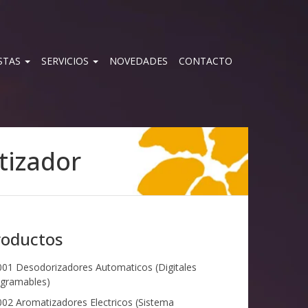
STAS
SERVICIOS
NOVEDADES
CONTACTO
tizador
roductos
01 Desodorizadores Automaticos (Digitales
gramables)
02 Aromatizadores Electricos (Sistema