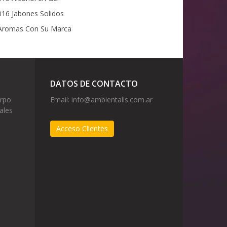
16 Jabones Solidos
romas Con Su Marca
DATOS DE CONTACTO
erpo
Email:
info@ambientalis.com.ar
ales
Acceso Clientes