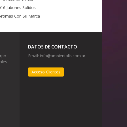
16 Jabones Solidos
romas Con Su Marca
DATOS DE CONTACTO
erpo
Email:
info@ambientalis.com.ar
ales
Acceso Clientes