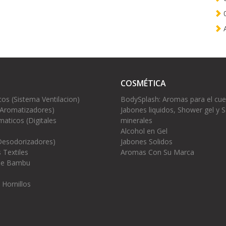
0
A
COSMÉTICA
cos (Sistema Ventilacion)
BodySplash: Aromas para el cu
(Aromatizadores)
Jabones liquidos, Shower gel y S
aticos (Digitales
minerales
Alcohol en Gel
Desodorizadores)
Jabones Solidos
 Textiles
Aromas Con Su Marca
 de Bambu
 Hornillos