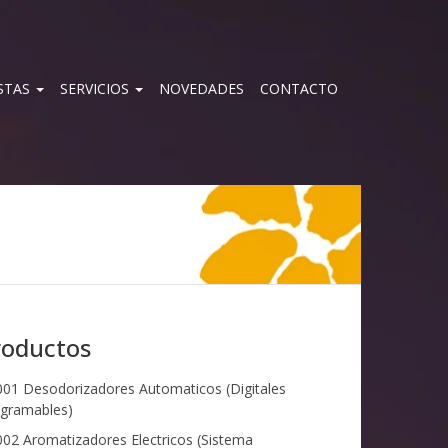
STAS
SERVICIOS
NOVEDADES
CONTACTO
roductos
01 Desodorizadores Automaticos (Digitales
gramables)
02 Aromatizadores Electricos (Sistema