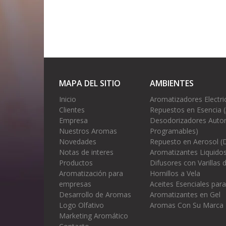
MAPA DEL SITIO
AMBIENTES
Inicio
Aromatizadores Electri
Clientes
Repuestos en Esencia 
Empresa
Desodorizadores Autom
Nuestros Aromas
Programables)
Novedades
Repuesto en Aerosol (
Notas de interes
Aromatizantes Liquidos
Productos
Difusores con Varillas
Aromatización para
Hornillos a Vela
empresas
Aceites Esenciales para
Desarrollo de Aromas
Aromatizantes en Gel
Logo Olfativo
Aromas Con Su Marca
Marketing Aromático