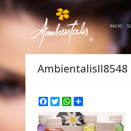
INICIO
S
AmbientalisII8548
Facebook
Twitter
WhatsApp
Compartir