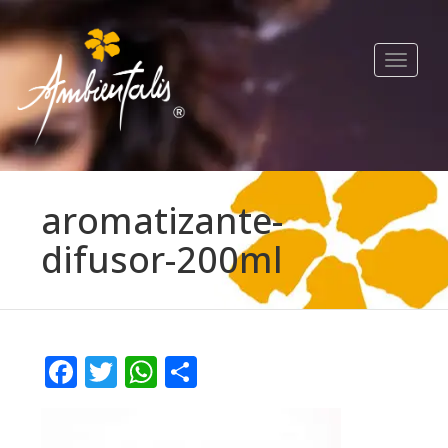
Toggle
navigat
aromatizante-
difusor-200ml
Facebook
Twitter
WhatsApp
Compartir