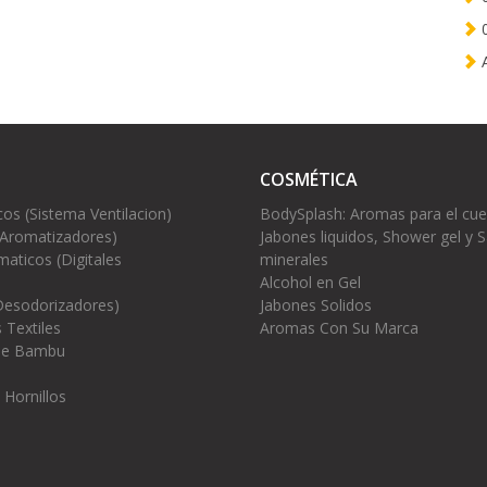
0
A
COSMÉTICA
cos (Sistema Ventilacion)
BodySplash: Aromas para el cu
(Aromatizadores)
Jabones liquidos, Shower gel y S
aticos (Digitales
minerales
Alcohol en Gel
Desodorizadores)
Jabones Solidos
 Textiles
Aromas Con Su Marca
 de Bambu
 Hornillos