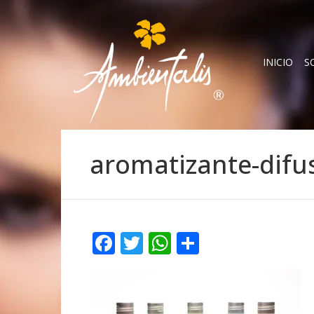
INICIO
S
aromatizante-difu
Facebook
Twitter
WhatsApp
Compartir