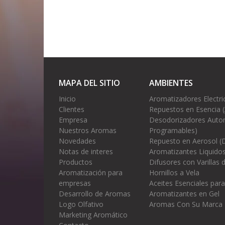
MAPA DEL SITIO
AMBIENTES
Inicio
Aromatizadores Electri
Clientes
Repuestos en Esencia 
Empresa
Desodorizadores Autom
Nuestros Aromas
Programables)
Novedades
Repuesto en Aerosol (
Notas de interes
Aromatizantes Liquidos
Productos
Difusores con Varillas
Aromatización para
Hornillos a Vela
empresas
Aceites Esenciales para
Desarrollo de Aromas
Aromatizantes en Gel
Logo Olfativo
Aromas Con Su Marca
Marketing Aromático