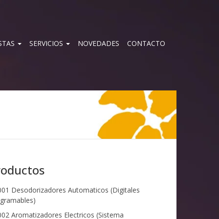
STAS
SERVICIOS
NOVEDADES
CONTACTO
roductos
01 Desodorizadores Automaticos (Digitales
gramables)
02 Aromatizadores Electricos (Sistema