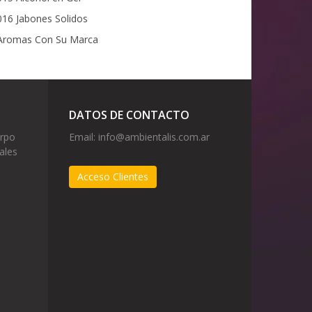
16 Jabones Solidos
romas Con Su Marca
DATOS DE CONTACTO
erpo
Email:
info@ambientalis.com.ar
ales
Acceso Clientes