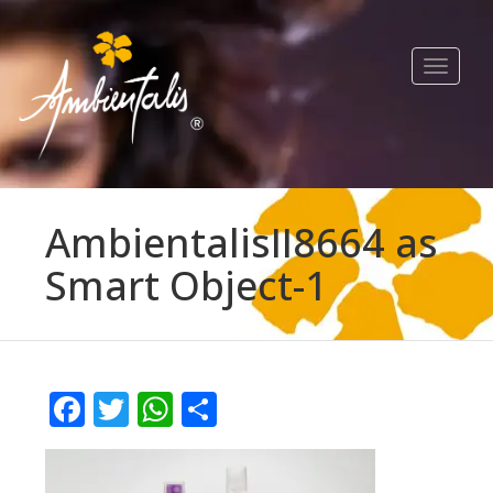
Toggle
navigat
AmbientalisII8664 as
Smart Object-1
Facebook
Twitter
WhatsApp
Compartir