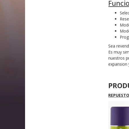
Funci
Selec
Rese
Modo
Modo
Prog
Sea reven
Es muy sim
nuestros p
expansion
PROD
REPUESTO