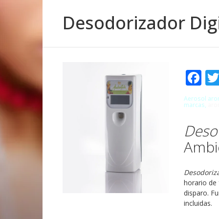
Desodorizador Digi
Fa
Aerosol aro
marcas,
aro
Desod
Ambie
Desodoriza
horario de 
disparo. F
incluidas.