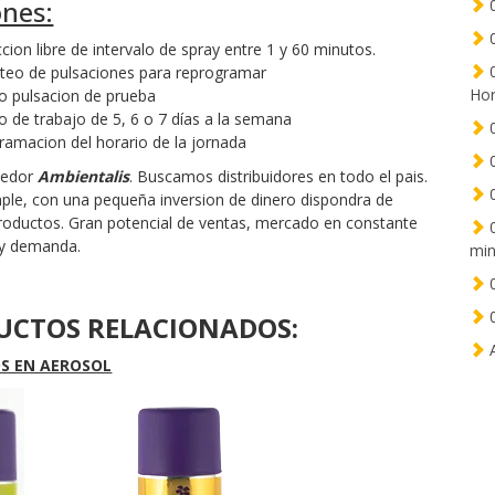
ones:
0
0
cion libre de intervalo de spray entre 1 y 60 minutos.
0
teo de pulsaciones para reprogramar
Hor
 pulsacion de prueba
 de trabajo de 5, 6 o 7 días a la semana
0
ramacion del horario de la jornada
0
dedor
Ambientalis
. Buscamos distribuidores en todo el pais.
0
ple, con una pequeña inversion de dinero dispondra de
roductos. Gran potencial de ventas, mercado en constante
0
 y demanda.
min
0
0
UCTOS RELACIONADOS:
A
S EN AEROSOL