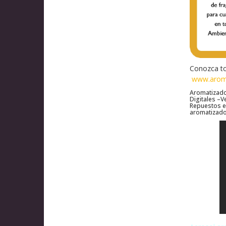
Conozca to
www.aroma
Aromatizad
Digitales
–
V
Repuestos e
aromatizador