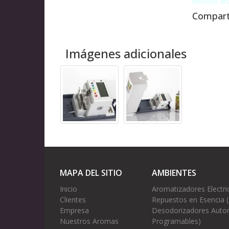
Aerosol ar
Compart
Imágenes adicionales
MAPA DEL SITIO
AMBIENTES
Inicio
Aromatizadores Electri
Clientes
Repuestos en Esencia 
Empresa
Desodorizadores Autom
Nuestros Aromas
Programables)