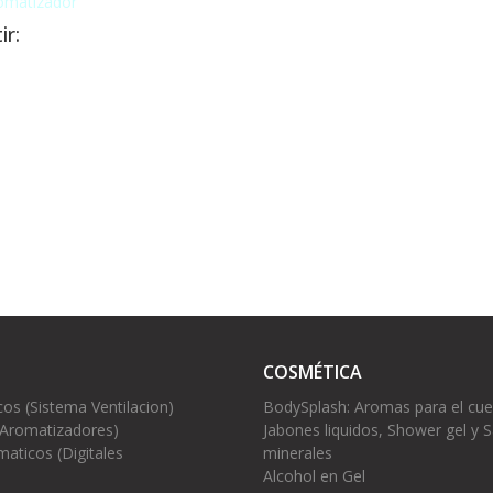
omatizador
ir:
COSMÉTICA
cos (Sistema Ventilacion)
BodySplash: Aromas para el cu
(Aromatizadores)
Jabones liquidos, Shower gel y S
aticos (Digitales
minerales
Alcohol en Gel