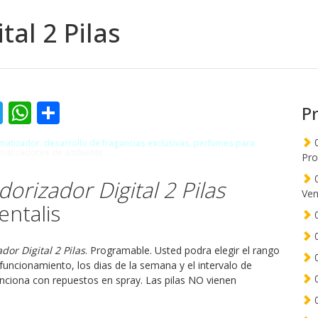
tal 2 Pilas
cebook
Twitter
WhatsApp
Compartir
P
0
matizador
. desarrollo de fragancias exclusivas, perfumes para
matizadores de ambiente
Pro
0
orizador Digital 2 Pilas
Ven
ntalis
0
0
dor Digital 2 Pilas
. Programable. Usted podra elegir el rango
0
funcionamiento, los dias de la semana y el intervalo de
0
unciona con repuestos en spray. Las pilas NO vienen
0