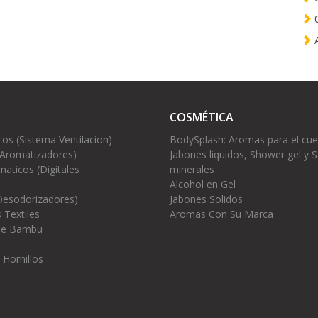
0
A
COSMÉTICA
cos (Sistema Ventilacion)
BodySplash: Aromas para el cu
(Aromatizadores)
Jabones liquidos, Shower gel y S
aticos (Digitales
minerales
Alcohol en Gel
Desodorizadores)
Jabones Solidos
 Textiles
Aromas Con Su Marca
 de Bambu
 Hornillos