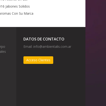
16 Jabones Solidos
romas Con Su Marca
DATOS DE CONTACTO
erpo
Email:
info@ambientalis.com.ar
ales
Acceso Clientes