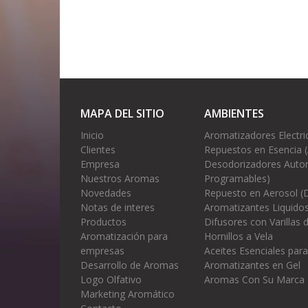
MAPA DEL SITIO
AMBIENTES
Inicio
Aromatizadores Electri
Clientes
Repuestos en Esencia 
Empresa
Desodorizadores Autom
Nuestros Aromas
Programables)
Novedades
Repuesto en Aerosol (
Notas de interes
Aromatizantes Liquidos
Productos
Difusores con Varillas
Aromatización para
Hornillos a Vela
empresas
Aceites Esenciales para
Desarrollo de Aromas
Aromatizantes en Gel
Logo Olfativo
Aromas Con Su Marca
Marketing Aromático