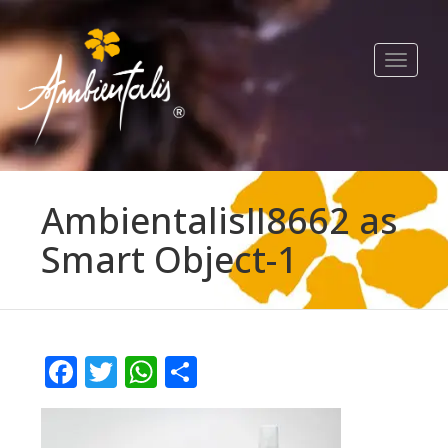
Toggle
navigat
AmbientalisII8662 as
Smart Object-1
Facebook
Twitter
WhatsApp
Compartir