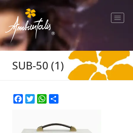
Toggle
navigat
SUB-50 (1)
Facebook
Twitter
WhatsApp
Compartir