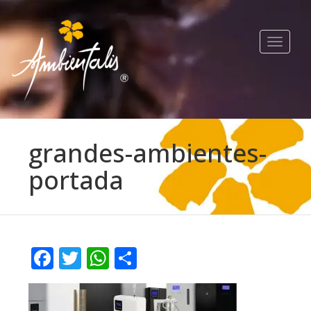
Toggle
navigat
grandes-ambientes-
portada
Facebook
Twitter
WhatsApp
Compartir