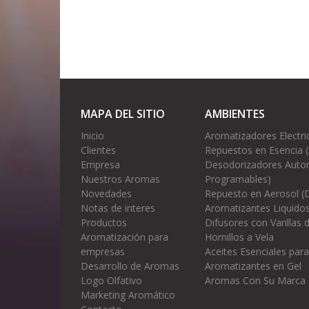
MAPA DEL SITIO
AMBIENTES
Inicio
Aromatizadores Electri
Clientes
Repuestos en Esencia 
Empresa
Desodorizadores Autom
Nuestros Aromas
Programables)
Novedades
Repuesto en Aerosol (
Notas de interes
Aromatizantes Liquidos
Productos
Difusores con Varillas
Aromatización para
Hornillos a Vela
empresas
Aceites Esenciales para
Desarrollo de Aromas
Aromatizantes en Gel
Logo Olfativo
Aromas Con Su Marca
Marketing Aromático