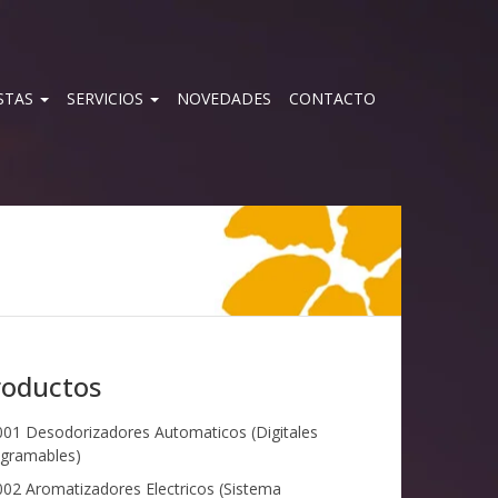
STAS
SERVICIOS
NOVEDADES
CONTACTO
roductos
01 Desodorizadores Automaticos (Digitales
gramables)
02 Aromatizadores Electricos (Sistema