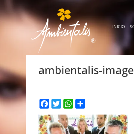
INICIO
S
ambientalis-image
Facebook
Twitter
WhatsApp
Compartir