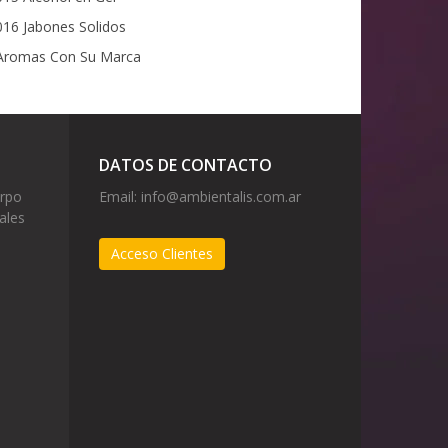
16 Jabones Solidos
romas Con Su Marca
DATOS DE CONTACTO
erpo
Email:
info@ambientalis.com.ar
ales
Acceso Clientes