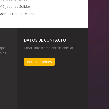
16 Jabones Solidos
romas Con Su Marca
DATOS DE CONTACTO
erpo
Email:
info@ambientalis.com.ar
ales
Acceso Clientes