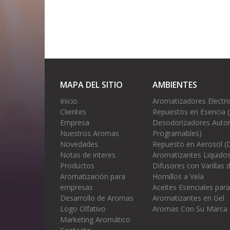
MAPA DEL SITIO
AMBIENTES
Inicio
Aromatizadores Electri
Clientes
Repuestos en Esencia 
Empresa
Desodorizadores Autom
Nuestros Aromas
Programables)
Novedades
Repuesto en Aerosol (
Notas de interes
Aromatizantes Liquidos
Productos
Difusores con Varillas
Aromatización para
Hornillos a Vela
empresas
Aceites Esenciales para
Desarrollo de Aromas
Aromatizantes en Gel
Logo Olfativo
Aromas Con Su Marca
Marketing Aromático