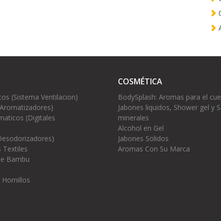
0
A
COSMÉTICA
cos (Sistema Ventilacion)
BodySplash: Aromas para el cu
(Aromatizadores)
Jabones liquidos, Shower gel y S
aticos (Digitales
minerales
Alcohol en Gel
Desodorizadores)
Jabones Solidos
 Textiles
Aromas Con Su Marca
 de Bambu
 Hornillos