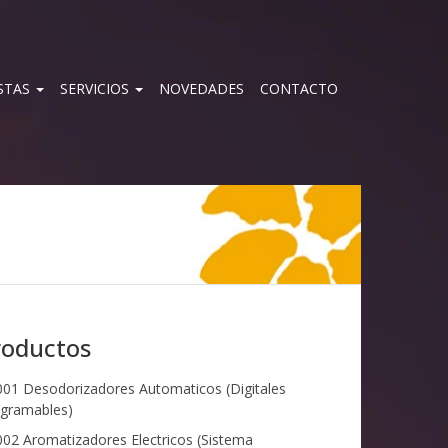
STAS
SERVICIOS
NOVEDADES
CONTACTO
roductos
01 Desodorizadores Automaticos (Digitales
gramables)
02 Aromatizadores Electricos (Sistema