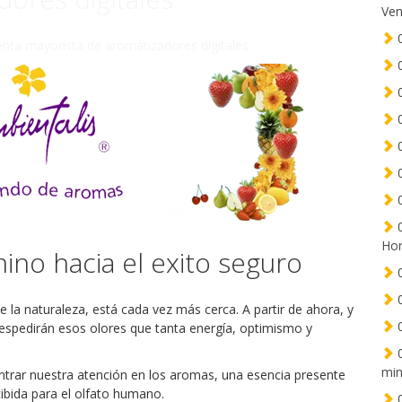
Ven
0
enta mayorista de aromatizadores digitales
0
0
0
0
0
0
0
Hor
ino hacia el exito seguro
0
0
e la naturaleza, está cada vez más cerca. A partir de ahora, y
0
 despedirán esos olores que tanta energía, optimismo y
0
min
entrar nuestra atención en los aromas, una esencia presente
bida para el olfato humano.
0