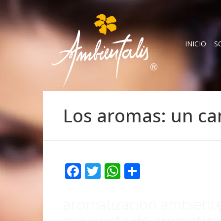
INICIO
S
Los aromas: un cam
Facebook
Twitter
WhatsApp
Compartir
aromatizacion ambiente
mayorista de aromatizad