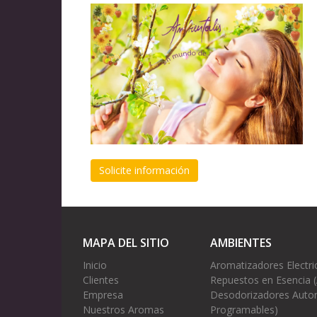
Solicite información
MAPA DEL SITIO
AMBIENTES
Inicio
Aromatizadores Electri
Clientes
Repuestos en Esencia 
Empresa
Desodorizadores Autom
Nuestros Aromas
Programables)