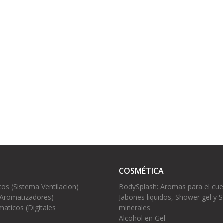
COSMÉTICA
cos (Sistema Ventilacion)
BodySplash: Aromas para el cu
(Aromatizadores)
Jabones liquidos, Shower gel y S
aticos (Digitales
minerales
Alcohol en Gel