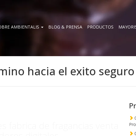
OBRE AMBIENTALIS
BLOG & PRENSA
PRODUCTOS
MAYORI
ino hacia el exito seguro
P
0
s fabrica de fragancias venta
Pro
ores digitales
0