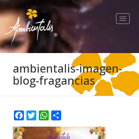
Toggle
navigat
ambientalis-imagen-
blog-fragancias
Facebook
Twitter
WhatsApp
Compartir