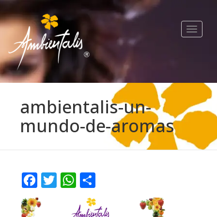
Toggle
navigat
ambientalis-un-
mundo-de-aromas
Facebook
Twitter
WhatsApp
Compartir