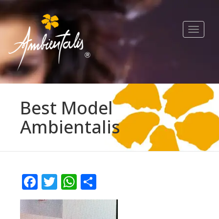
Toggle
navigat
Best Model
Ambientalis
Facebook
Twitter
WhatsApp
Compartir