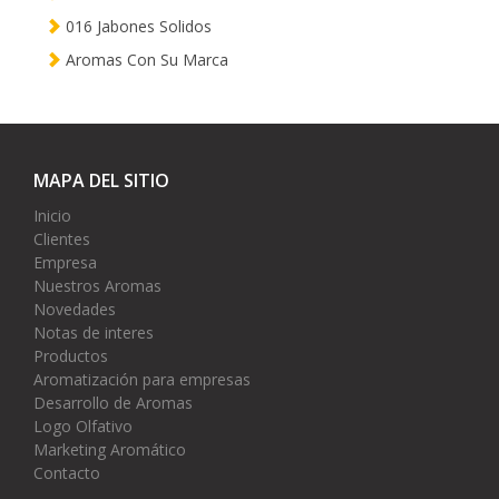
016 Jabones Solidos
Aromas Con Su Marca
MAPA DEL SITIO
Inicio
Clientes
Empresa
Nuestros Aromas
Novedades
Notas de interes
Productos
Aromatización para empresas
Desarrollo de Aromas
Logo Olfativo
Marketing Aromático
Contacto