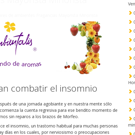
Ven
0
ores de ambientes Fragancias Mayorista Minorista
0
0
0
0
0
0
0
Hor
tan combatir el insomnio
0
0
espués de una jornada agobiante y en nuestra mente sólo
0
, comienza la cuenta regresiva para ese bendito momento de
nos sin reparos a los brazos de Morfeo.
0
min
e el insomnio, un trastorno habitual para muchas personas
 hay días en los cuales, por nerviosismo o preocupaciones
0