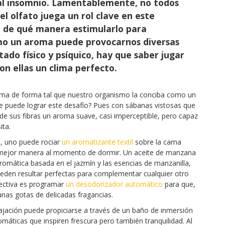
 al insomnio. Lamentablemente, no todos
el olfato juega un rol clave en este
an de qué manera estimularlo para
mo un aroma puede provocarnos diversas
ado físico y psíquico, hay que saber jugar
on ellas un clima perfecto.
cama de forma tal que nuestro organismo la conciba como un
e puede lograr este desafío? Pues con sábanas vistosas que
sde sus fibras un aroma suave, casi imperceptible, pero capaz
ita.
, uno puede rociar
un aromatizante textil
sobre la cama
a mejor manera al momento de dormir. Un aceite de manzana
omática basada en el jazmín y las esencias de manzanilla,
pueden resultar perfectas para complementar cualquier otro
efectiva es programar
un desodorizador automático
para que,
nas gotas de delicadas fragancias.
lajación puede propiciarse a través de un baño de inmersión
máticas que inspiren frescura pero también tranquilidad. Al