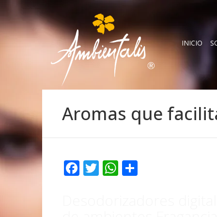
INICIO
S
Aromas que facili
Facebook
Twitter
WhatsApp
Compartir
Desodorizadores digita
de ambientes Fragancia