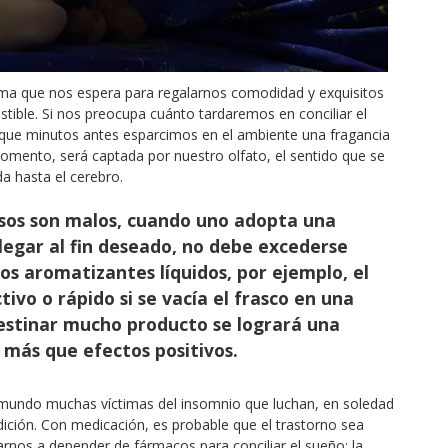
ama que nos espera para regalarnos comodidad y exquisitos
istible. Si nos preocupa cuánto tardaremos en conciliar el
que minutos antes esparcimos en el ambiente una fragancia
mento, será captada por nuestro olfato, el sentido que se
da hasta el cerebro.
sos son malos, cuando uno adopta una
legar al fin deseado, no debe excederse
los aromatizantes líquidos, por ejemplo, el
ivo o rápido si se vacía el frasco en una
 destinar mucho producto se logrará una
más que efectos positivos.
 mundo muchas víctimas del insomnio que luchan, en soledad
ndición. Con medicación, es probable que el trastorno sea
narnos a depender de fármacos para conciliar el sueño: la