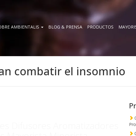
OBRE AMBIENTALIS
BLOG & PRENSA
PRODUCTOS
MAYORI
tan combatir el insomnio
P
0
les Difusores Aromatizadores
Pro
s Mayorista Minorista
0