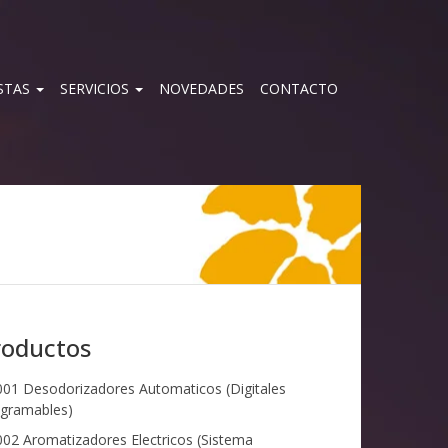
STAS
SERVICIOS
NOVEDADES
CONTACTO
roductos
01 Desodorizadores Automaticos (Digitales
gramables)
02 Aromatizadores Electricos (Sistema