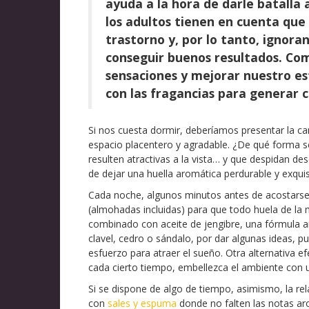
ayuda a la hora de darle batalla
los adultos tienen en cuenta que 
trastorno y, por lo tanto, ignor
conseguir buenos resultados. Co
sensaciones y mejorar nuestro est
con las fragancias para generar c
Si nos cuesta dormir, deberíamos presentar la 
espacio placentero y agradable. ¿De qué forma s
resulten atractivas a la vista… y que despidan de
de dejar una huella aromática perdurable y exquis
Cada noche, algunos minutos antes de acostarse
(almohadas incluidas) para que todo huela de l
combinado con aceite de jengibre, una fórmula ar
clavel, cedro o sándalo, por dar algunas ideas, 
esfuerzo para atraer el sueño. Otra alternativa 
cada cierto tiempo, embellezca el ambiente con u
Si se dispone de algo de tiempo, asimismo, la re
con
sales y espuma
donde no falten las notas aro