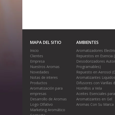
MAPA DEL SITIO
AMBIENTES
Inicio
Aromatizadores Electri
Clientes
Repuestos en Esencia 
Empresa
Desodorizadores Autom
Nuestros Aromas
Programables)
Novedades
Repuesto en Aerosol (
Notas de interes
Aromatizantes Liquidos
Productos
Difusores con Varillas
Aromatización para
Hornillos a Vela
empresas
Aceites Esenciales para
Desarrollo de Aromas
Aromatizantes en Gel
Logo Olfativo
Aromas Con Su Marca
Marketing Aromático