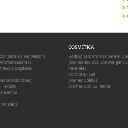
0
A
COSMÉTICA
cos (Sistema Ventilacion)
BodySplash: Aromas para el cu
(Aromatizadores)
Jabones liquidos, Shower gel y S
aticos (Digitales
minerales
Alcohol en Gel
Desodorizadores)
Jabones Solidos
 Textiles
Aromas Con Su Marca
 de Bambu
 Hornillos