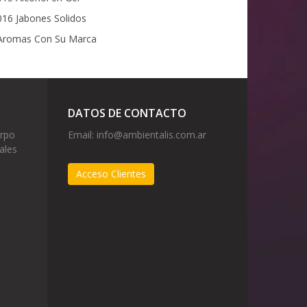
16 Jabones Solidos
romas Con Su Marca
DATOS DE CONTACTO
erpo
Email:
info@ambientalis.com.ar
ales
Acceso Clientes