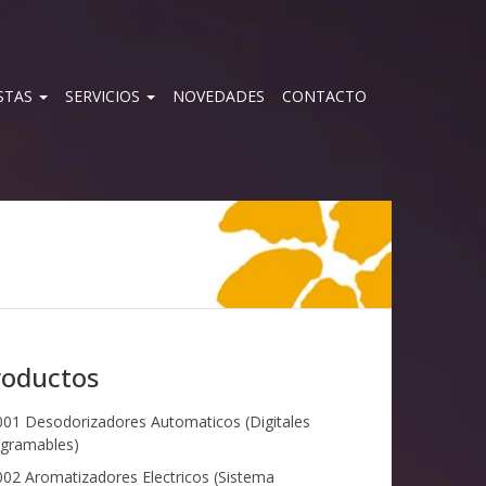
STAS
SERVICIOS
NOVEDADES
CONTACTO
roductos
01 Desodorizadores Automaticos (Digitales
gramables)
02 Aromatizadores Electricos (Sistema