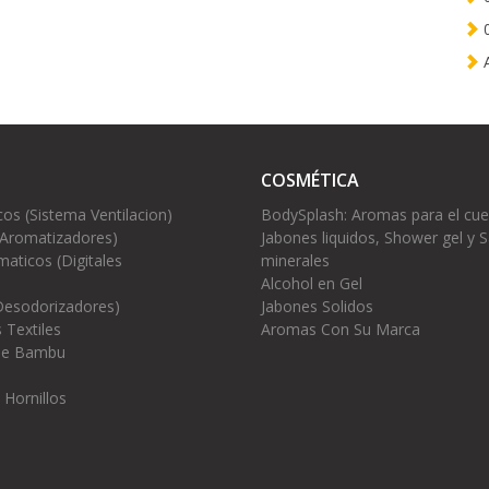
0
A
COSMÉTICA
cos (Sistema Ventilacion)
BodySplash: Aromas para el cu
(Aromatizadores)
Jabones liquidos, Shower gel y S
aticos (Digitales
minerales
Alcohol en Gel
Desodorizadores)
Jabones Solidos
 Textiles
Aromas Con Su Marca
 de Bambu
 Hornillos