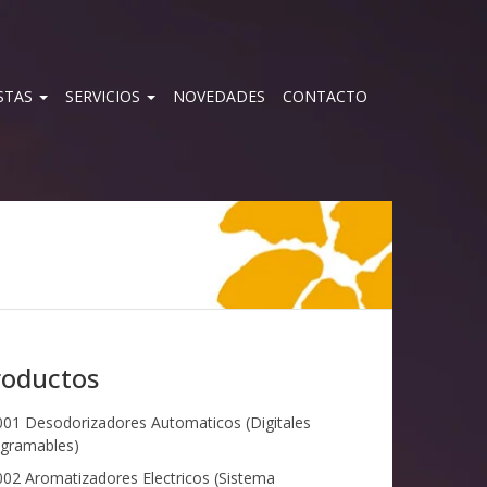
STAS
SERVICIOS
NOVEDADES
CONTACTO
roductos
01 Desodorizadores Automaticos (Digitales
gramables)
02 Aromatizadores Electricos (Sistema