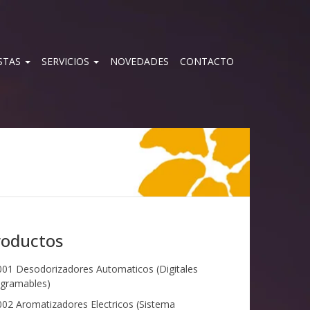
STAS
SERVICIOS
NOVEDADES
CONTACTO
roductos
01 Desodorizadores Automaticos (Digitales
gramables)
02 Aromatizadores Electricos (Sistema