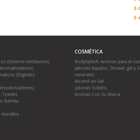
0
A
COSMÉTICA
cos (Sistema Ventilacion)
BodySplash: Aromas para el cu
(Aromatizadores)
Jabones liquidos, Shower gel y S
aticos (Digitales
minerales
Alcohol en Gel
Desodorizadores)
Jabones Solidos
 Textiles
Aromas Con Su Marca
 de Bambu
 Hornillos