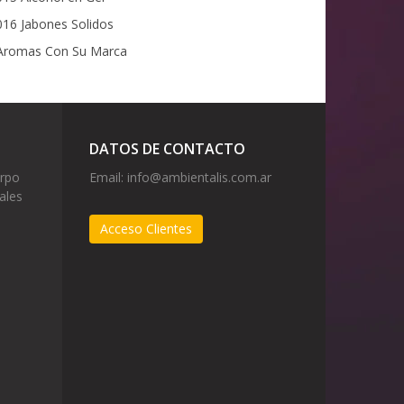
16 Jabones Solidos
romas Con Su Marca
DATOS DE CONTACTO
erpo
Email:
info@ambientalis.com.ar
ales
Acceso Clientes