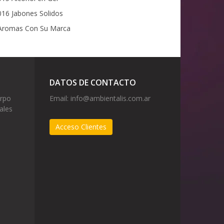
16 Jabones Solidos
romas Con Su Marca
DATOS DE CONTACTO
erpo
Email:
info@ambientalis.com.ar
ales
Acceso Clientes