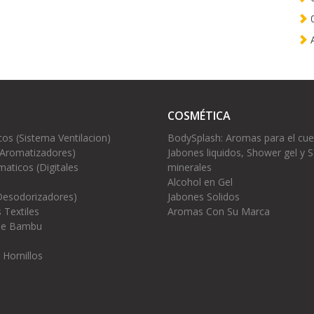
0
A
COSMÉTICA
cos (Sistema Ventilacion)
BodySplash: Aromas para el cu
(Aromatizadores)
Jabones liquidos, Shower gel y S
aticos (Digitales
minerales
Alcohol en Gel
Desodorizadores)
Jabones Solidos
 Textiles
Aromas Con Su Marca
 de Bambu
 Hornillos