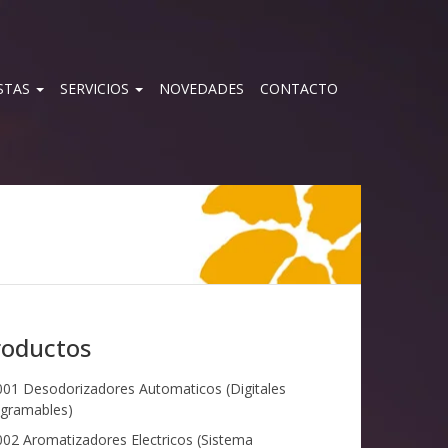
STAS
SERVICIOS
NOVEDADES
CONTACTO
roductos
01 Desodorizadores Automaticos (Digitales
gramables)
02 Aromatizadores Electricos (Sistema