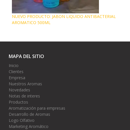
NUEVO PRODUCTO: JABON LIQUIDO ANTIBACTERIAL
AROMATICO 500ML
MAPA DEL SITIO
Inicio
Clientes
Empresa
Nuestros Aromas
Novedades
Notas de interes
Productos
Aromatización para empresas
Desarrollo de Aromas
Logo Olfativo
Marketing Aromático