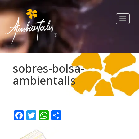
Toggle
navigat
sobres-bolsa-
ambientalis
Facebook
Twitter
WhatsApp
Compartir