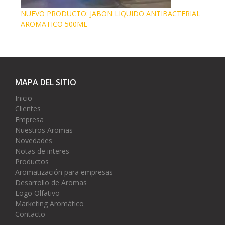
NUEVO PRODUCTO: JABON LIQUIDO ANTIBACTERIAL
AROMATICO 500ML
MAPA DEL SITIO
Inicio
Clientes
Empresa
Nuestros Aromas
Novedades
Notas de interes
Productos
Aromatización para empresas
Desarrollo de Aromas
Logo Olfativo
Marketing Aromático
Contacto