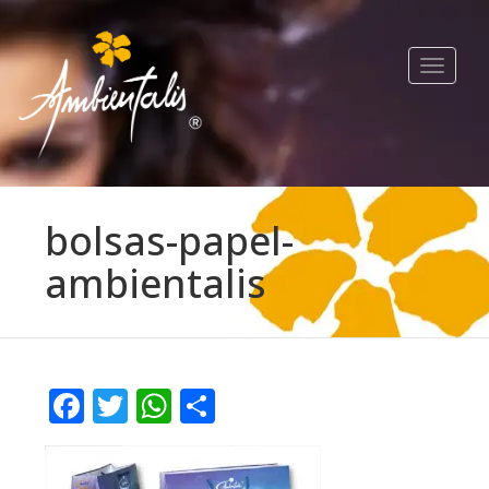
Toggle
navigat
bolsas-papel-
ambientalis
Facebook
Twitter
WhatsApp
Compartir