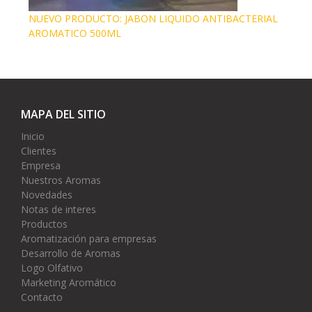
NUEVO PRODUCTO: JABON LIQUIDO ANTIBACTERIAL
AROMATICO 500ML
MAPA DEL SITIO
Inicio
Clientes
Empresa
Nuestros Aromas
Novedades
Notas de interes
Productos
Aromatización para empresas
Desarrollo de Aromas
Logo Olfativo
Marketing Aromático
Contacto