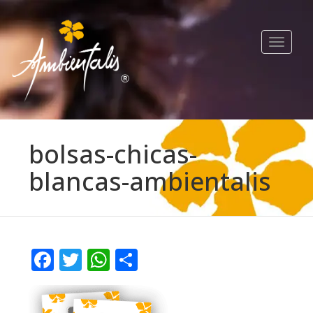
Toggle
navigat
bolsas-chicas-
blancas-ambientalis
Facebook
Twitter
WhatsApp
Compartir