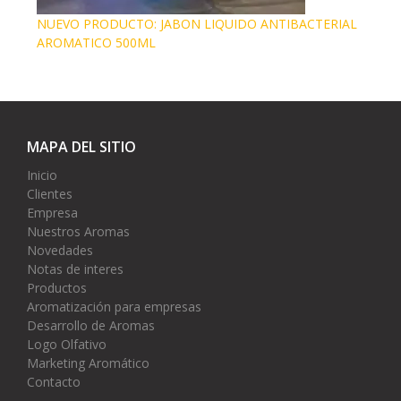
NUEVO PRODUCTO: JABON LIQUIDO ANTIBACTERIAL
AROMATICO 500ML
MAPA DEL SITIO
Inicio
Clientes
Empresa
Nuestros Aromas
Novedades
Notas de interes
Productos
Aromatización para empresas
Desarrollo de Aromas
Logo Olfativo
Marketing Aromático
Contacto