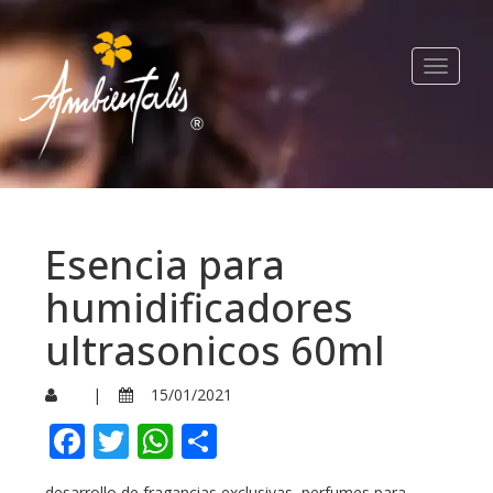
Toggle
navigat
Esencia para
humidificadores
ultrasonicos 60ml
|
15/01/2021
Facebook
Twitter
WhatsApp
Compartir
desarrollo de fragancias exclusivas, perfumes para