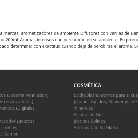
ara marcas, aromatizadores de ambiente Difusores con Varillas de B
mbu 200ml. Aromas intensos que perduraran en su ambiente. En prom
ado determinar con exactitud cuando deja de percibirse el aroma. Ex
COSMÉTICA
cos (Sistema Ventilacion)
BodySplash: Aromas para el cu
(Aromatizadores)
Jabones liquidos, Shower gel y S
aticos (Digitales
minerales
Alcohol en Gel
Desodorizadores)
Jabones Solidos
 Textiles
Aromas Con Su Marca
 de Bambu