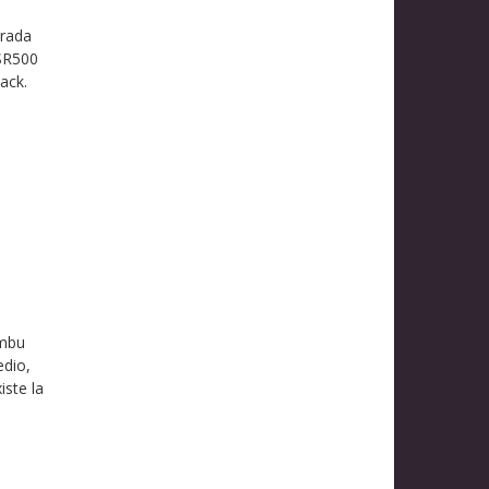
trada
 SR500
ack.
ambu
edio,
iste la