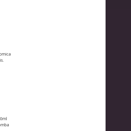
l
nomica
s.
00ml
bomba