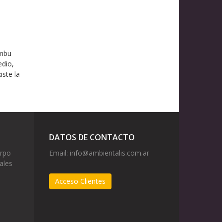
ambu
edio,
iste la
DATOS DE CONTACTO
erpo
Email:
info@ambientalis.com.ar
ales
Acceso Clientes