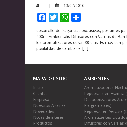
|
13/07/2016
Facebook
Twitter
WhatsApp
Compartir
desarrollo de fragancias exclusivas, perfumes p
200ml Ambientalis Difusores con Varillas de Ba
los aromatizadores duran 30 días. Es muy complic
posibilidad de cambiar el […]
MAPA DEL SITIO
AMBIENTES
Inicio
Aromatizadores Electri
Clientes
Repuestos en Esencia 
Empresa
Desodorizadores Autom
Nuestros Aromas
Programables)
Novedades
Repuesto en Aerosol (
Notas de interes
Aromatizantes Liquidos
Productos
Difusores con Varillas