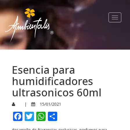
Toggle
navigat
Esencia para
humidificadores
ultrasonicos 60ml
|
15/01/2021
Facebook
Twitter
WhatsApp
Compartir
desarrollo de fragancias exclusivas, perfumes para