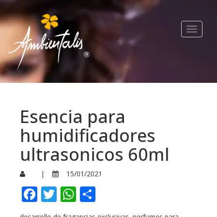
Toggle
navigat
Esencia para
humidificadores
ultrasonicos 60ml
|
15/01/2021
Facebook
Twitter
WhatsApp
Compartir
desarrollo de fragancias exclusivas, perfumes para