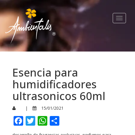
Toggle
navigat
Esencia para
humidificadores
ultrasonicos 60ml
|
15/01/2021
Facebook
Twitter
WhatsApp
Compartir
desarrollo de fragancias exclusivas, perfumes para