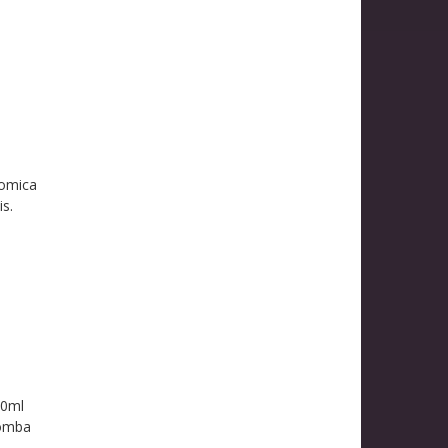
l
nomica
s.
00ml
bomba