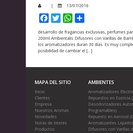
|
13/07/2016
Facebook
Twitter
WhatsApp
Compartir
desarrollo de fragancias exclusivas, perfumes p
200ml Ambientalis Difusores con Varillas de Ba
los aromatizadores duran 30 días. Es muy complic
posibilidad de cambiar el […]
MAPA DEL SITIO
AMBIENTES
Inicio
Aromatizadores Electri
Clientes
Repuestos en Esencia 
Empresa
Desodorizadores Autom
Nuestros Aromas
Programables)
Novedades
Repuesto en Aerosol (
Notas de interes
Aromatizantes Liquidos
Productos
Difusores con Varillas