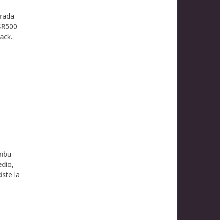
trada
 SR500
ack.
ambu
edio,
iste la