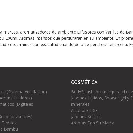
ara marcas, aromatizadores de ambiente Difusores con Varillas de B
mbu 200ml. Aromas intensos que perduraran en su ambiente. En prom
ado determinar con exactitud cuando deja de percibirse el aroma. Ex
COSMÉTICA
cos (Sistema Ventilacion)
BodySplash: Aromas para el cu
(Aromatizadores)
Jabones liquidos, Shower gel y S
aticos (Digitales
minerales
Alcohol en Gel
Desodorizadores)
Jabones Solidos
 Textiles
Aromas Con Su Marca
 de Bambu