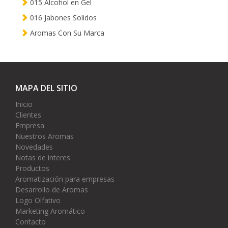
015 Alcohol en Gel
016 Jabones Solidos
Aromas Con Su Marca
MAPA DEL SITIO
Inicio
Clientes
Empresa
Nuestros Aromas
Novedades
Notas de interes
Productos
Aromatización para empresas
Desarrollo de Aromas
Logo Olfativo
Marketing Aromático
Contacto