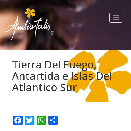
Toggle
navigat
Tierra Del Fuego,
Antartida e Islas Del
Atlantico Sur
Facebook
Twitter
WhatsApp
Compartir