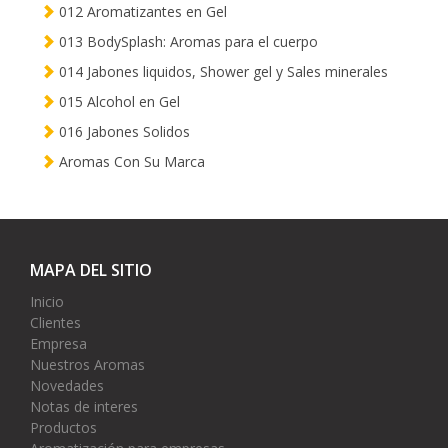
012 Aromatizantes en Gel
013 BodySplash: Aromas para el cuerpo
014 Jabones liquidos, Shower gel y Sales minerales
015 Alcohol en Gel
016 Jabones Solidos
Aromas Con Su Marca
MAPA DEL SITIO
Inicio
Clientes
Empresa
Nuestros Aromas
Novedades
Notas de interes
Productos