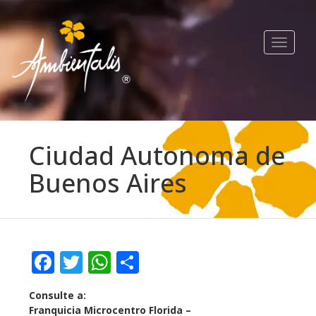
Toggle
navigat
Ciudad Autonoma de
Buenos Aires
Facebook
Twitter
WhatsApp
Compartir
Consulte a:
Franquicia Microcentro Florida –