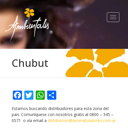
Toggle
navigat
Chubut
Facebook
Twitter
WhatsApp
Compartir
Estamos buscando distribuidores para esta zona del
pais. Comuníquese con nosotros gratis al 0800 – 345 –
0571 o vía email a
distribucion@aromatizadores.com.ar