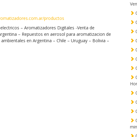
Ven
0
omatizadores.com.ar/productos
0
lectricos – Aromatizadores Digitales -Venta de
0
argentina – Repuestos en aerosol para aromatizacion de
mbientales en Argentina – Chile – Uruguay – Bolivia –
0
0
0
0
0
Hor
0
0
0
0
min
0