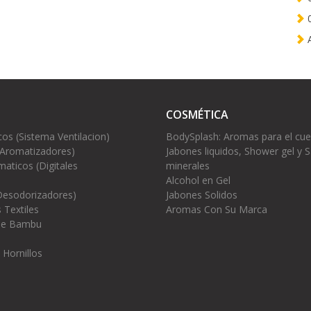
0
A
COSMÉTICA
cos (Sistema Ventilacion)
BodySplash: Aromas para el cu
(Aromatizadores)
Jabones liquidos, Shower gel y S
aticos (Digitales
minerales
Alcohol en Gel
Desodorizadores)
Jabones Solidos
 Textiles
Aromas Con Su Marca
 de Bambu
 Hornillos