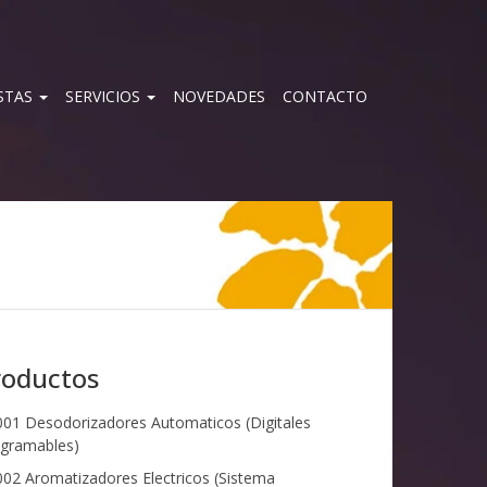
STAS
SERVICIOS
NOVEDADES
CONTACTO
roductos
01 Desodorizadores Automaticos (Digitales
gramables)
02 Aromatizadores Electricos (Sistema