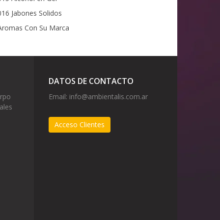
16 Jabones Solidos
romas Con Su Marca
DATOS DE CONTACTO
erpo
Email:
info@ambientalis.com.ar
ales
Acceso Clientes