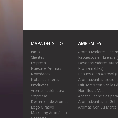
MAPA DEL SITIO
AMBIENTES
Inicio
Aromatizadores Electri
Clientes
Repuestos en Esencia 
Empresa
Desodorizadores Autom
Nuestros Aromas
Programables)
Novedades
Repuesto en Aerosol (
Notas de interes
Aromatizantes Liquidos
Productos
Difusores con Varillas
Aromatización para
Hornillos a Vela
empresas
Aceites Esenciales para
Desarrollo de Aromas
Aromatizantes en Gel
Logo Olfativo
Aromas Con Su Marca
Marketing Aromático