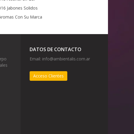
16 Jabones Solidos
romas Con Su Marca
DATOS DE CONTACTO
erpo
Email:
info@ambientalis.com.ar
ales
Acceso Clientes