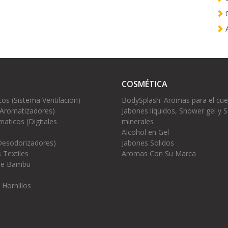
0
A
COSMÉTICA
cos (Sistema Ventilacion)
BodySplash: Aromas para el cu
(Aromatizadores)
Jabones liquidos, Shower gel y S
aticos (Digitales
minerales
Alcohol en Gel
Desodorizadores)
Jabones Solidos
 Textiles
Aromas Con Su Marca
 de Bambu
 Hornillos