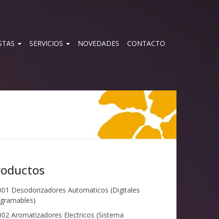
STAS
SERVICIOS
NOVEDADES
CONTACTO
roductos
01 Desodorizadores Automaticos (Digitales
gramables)
02 Aromatizadores Electricos (Sistema