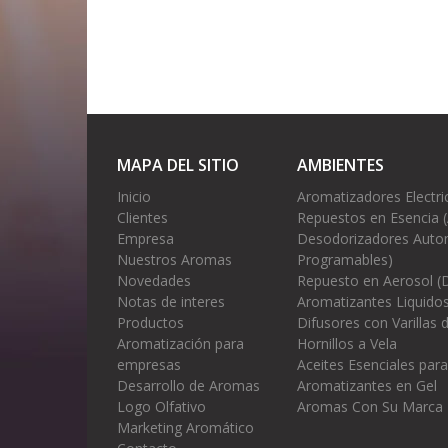
MAPA DEL SITIO
AMBIENTES
Inicio
Aromatizadores Electri
Clientes
Repuestos en Esencia 
Empresa
Desodorizadores Autom
Nuestros Aromas
Programables)
Novedades
Repuesto en Aerosol (
Notas de interes
Aromatizantes Liquidos
Productos
Difusores con Varillas
Aromatización para
Hornillos a Vela
empresas
Aceites Esenciales para
Desarrollo de Aromas
Aromatizantes en Gel
Logo Olfativo
Aromas Con Su Marca
Marketing Aromático