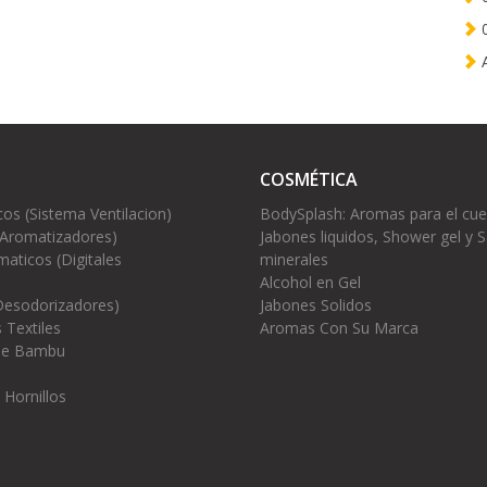
0
A
COSMÉTICA
cos (Sistema Ventilacion)
BodySplash: Aromas para el cu
(Aromatizadores)
Jabones liquidos, Shower gel y S
aticos (Digitales
minerales
Alcohol en Gel
Desodorizadores)
Jabones Solidos
 Textiles
Aromas Con Su Marca
 de Bambu
 Hornillos