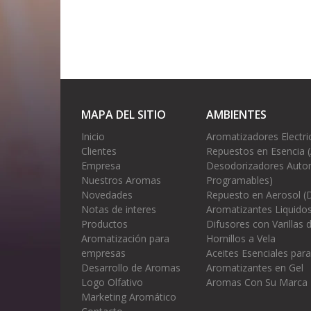
MAPA DEL SITIO
AMBIENTES
Inicio
Aromatizadores Electri
Clientes
Repuestos en Esencia 
Empresa
Desodorizadores Autom
Nuestros Aromas
Programables)
Novedades
Repuesto en Aerosol (
Notas de interes
Aromatizantes Liquidos
Productos
Difusores con Varillas
Aromatización para
Hornillos a Vela
empresas
Aceites Esenciales para
Desarrollo de Aromas
Aromatizantes en Gel
Logo Olfativo
Aromas Con Su Marca
Marketing Aromático