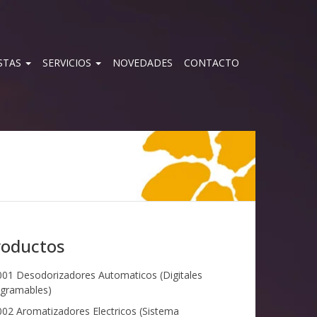
STAS
SERVICIOS
NOVEDADES
CONTACTO
roductos
01 Desodorizadores Automaticos (Digitales
gramables)
02 Aromatizadores Electricos (Sistema