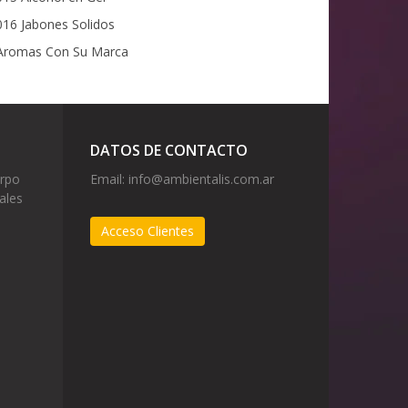
16 Jabones Solidos
romas Con Su Marca
DATOS DE CONTACTO
erpo
Email:
info@ambientalis.com.ar
ales
Acceso Clientes